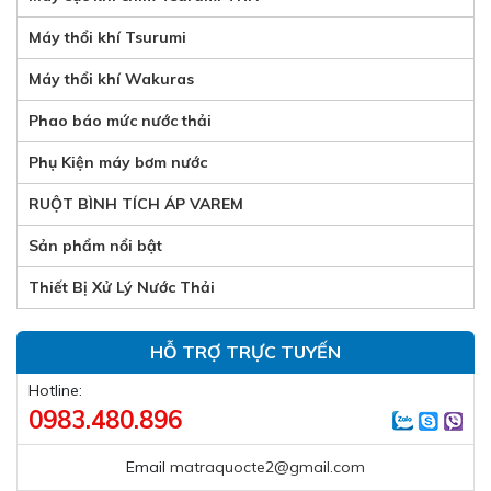
Máy thổi khí Tsurumi
Máy thổi khí Wakuras
Phao báo mức nước thải
Phụ Kiện máy bơm nước
RUỘT BÌNH TÍCH ÁP VAREM
Sản phẩm nổi bật
Thiết Bị Xử Lý Nước Thải
HỖ TRỢ TRỰC TUYẾN
Hotline:
0983.480.896
Email
matraquocte2@gmail.com