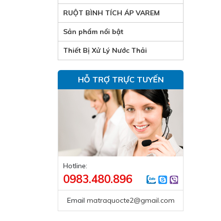
RUỘT BÌNH TÍCH ÁP VAREM
Sản phẩm nổi bật
Thiết Bị Xử Lý Nước Thải
HỖ TRỢ TRỰC TUYẾN
Hotline:
0983.480.896
Email
matraquocte2@gmail.com