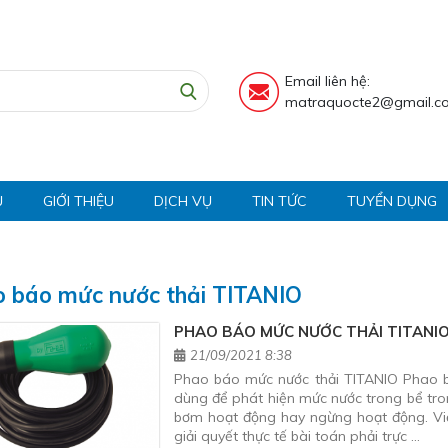
Email liên hệ:
matraquocte2@gmail.c
Ủ
GIỚI THIỆU
DỊCH VỤ
TIN TỨC
TUYỂN DỤNG
 báo mức nước thải TITANIO
PHAO BÁO MỨC NƯỚC THẢI TITANI
21/09/2021 8:38
Phao báo mức nước thải TITANIO Phao bá
dùng để phát hiện mức nước trong bể tron
bơm hoạt động hay ngừng hoạt động. Vi
giải quyết thực tế bài toán phải trực …