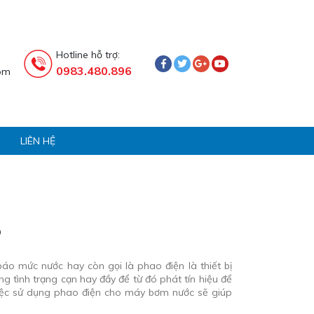
Hotline hỗ trợ:
0983.480.896
om
LIÊN HỆ
O
o mức nước hay còn gọi là phao điện là thiết bị
g tình trạng cạn hay đầy để từ đó phát tín hiệu để
ệc sử dụng phao điện cho máy bơm nước sẽ giúp