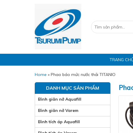
TRANG CH
Home
»
Phao báo mức nước thải TITANIO
Phao
DANH MỤC SẢN PHẨM
Bình giãn nở Aquafill
Bình giãn nở Varem
Bình tích áp Aquafill