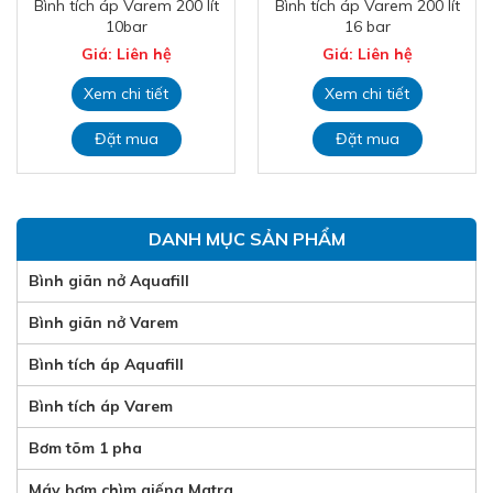
Bình tích áp Varem 200 lít
Bình tích áp Varem 200 lít
10bar
16 bar
Giá: Liên hệ
Giá: Liên hệ
Xem chi tiết
Xem chi tiết
Đặt mua
Đặt mua
DANH MỤC SẢN PHẨM
Bình giãn nở Aquafill
Bình giãn nở Varem
Bình tích áp Aquafill
Bình tích áp Varem
Bơm tõm 1 pha
Máy bơm chìm giếng Matra