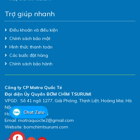
Trợ giúp nhanh
Điều khoản và điều kiện
Chính sách bảo mật
Hình thức thanh toán
Các bước đặt hàng
Chính sách bảo hành
Công ty CP Matra Quốc Té
Đại diện Ủy Quyền BƠM CHÌM TSURUMI
VPGD: Số 41 ngõ 1277, Giải Phóng, Thịnh Liệt, Hoàng Mai, Hà
Nội
Chat Zalo
Hotline: 0983.480.896
Email: matraquocte2@gmail.com
Website: bomchimtsurumi.com