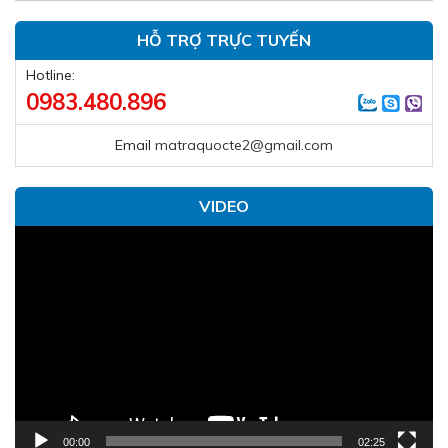
HỖ TRỢ TRỰC TUYẾN
Hotline:
0983.480.896
Email
matraquocte2@gmail.com
VIDEO
Trình
chơi
Video
00:00
02:25