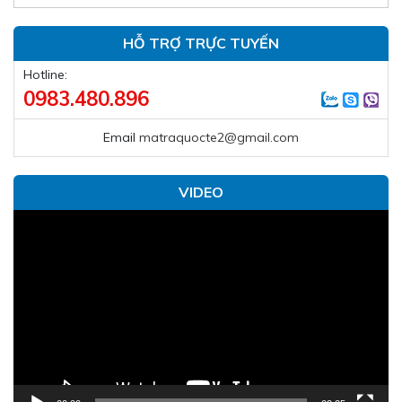
HỖ TRỢ TRỰC TUYẾN
Hotline:
0983.480.896
Email
matraquocte2@gmail.com
VIDEO
Trình
chơi
Video