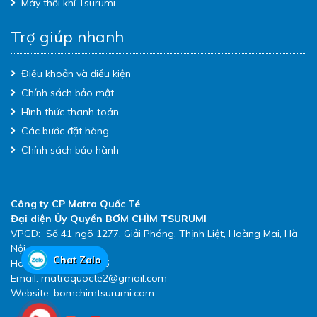
Máy thổi khí Tsurumi
Trợ giúp nhanh
Điều khoản và điều kiện
Chính sách bảo mật
Hình thức thanh toán
Các bước đặt hàng
Chính sách bảo hành
Công ty CP Matra Quốc Té
Đại diện Ủy Quyền BƠM CHÌM TSURUMI
VPGD: Số 41 ngõ 1277, Giải Phóng, Thịnh Liệt, Hoàng Mai, Hà
Nội
Chat Zalo
Hotline: 0983.480.896
Email: matraquocte2@gmail.com
Website: bomchimtsurumi.com