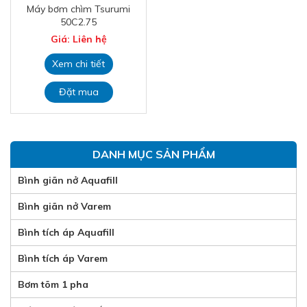
Máy bơm chìm Tsurumi
50C2.75
Giá: Liên hệ
Xem chi tiết
Đặt mua
DANH MỤC SẢN PHẨM
Bình giãn nở Aquafill
Bình giãn nở Varem
Bình tích áp Aquafill
Bình tích áp Varem
Bơm tõm 1 pha