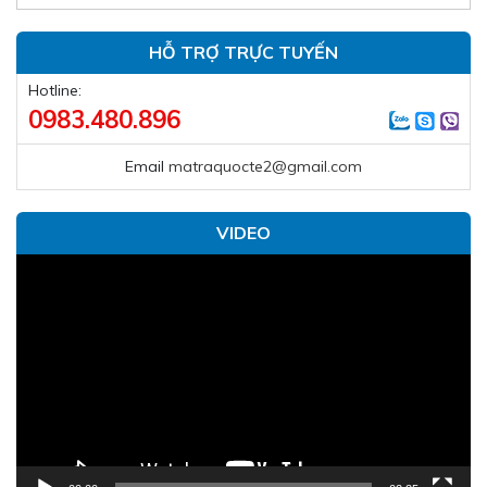
HỖ TRỢ TRỰC TUYẾN
Hotline:
0983.480.896
Email
matraquocte2@gmail.com
VIDEO
Trình
chơi
Video