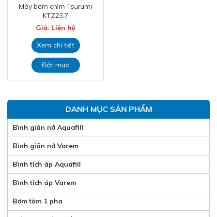
Máy bơm chìm Tsurumi
KTZ23.7
Giá: Liên hệ
Xem chi tiết
Đặt mua
DANH MỤC SẢN PHẨM
Bình giãn nở Aquafill
Bình giãn nở Varem
Bình tích áp Aquafill
Bình tích áp Varem
Bơm tõm 1 pha