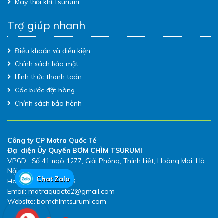
Máy thổi khí Tsurumi
Trợ giúp nhanh
Điều khoản và điều kiện
Chính sách bảo mật
Hình thức thanh toán
Các bước đặt hàng
Chính sách bảo hành
Công ty CP Matra Quốc Té
Đại diện Ủy Quyền BƠM CHÌM TSURUMI
VPGD: Số 41 ngõ 1277, Giải Phóng, Thịnh Liệt, Hoàng Mai, Hà
Nội
Chat Zalo
Hotline: 0983.480.896
Email: matraquocte2@gmail.com
Website: bomchimtsurumi.com