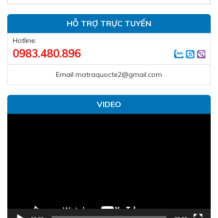
HỖ TRỢ TRỰC TUYẾN
Hotline:
0983.480.896
Email
matraquocte2@gmail.com
VIDEO
Trình
chơi
Video