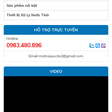
Sản phẩm nổi bật
Thiết Bị Xử Lý Nước Thải
HỖ TRỢ TRỰC TUYẾN
Hotline:
0983.480.896
Email
matraquocte2@gmail.com
VIDEO
Trình
chơi
Video