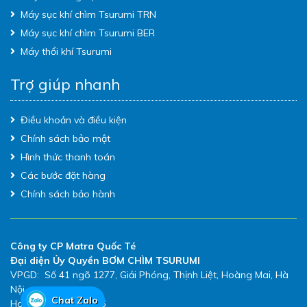
Máy sục khí chìm Tsurumi TRN
Máy sục khí chìm Tsurumi BER
Máy thổi khí Tsurumi
Trợ giúp nhanh
Điều khoản và điều kiện
Chính sách bảo mật
Hình thức thanh toán
Các bước đặt hàng
Chính sách bảo hành
Công ty CP Matra Quốc Té
Đại diện Ủy Quyền BƠM CHÌM TSURUMI
VPGD: Số 41 ngõ 1277, Giải Phóng, Thịnh Liệt, Hoàng Mai, Hà
Nội
Chat Zalo
Hotline: 0983.480.896