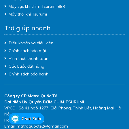
Máy sục khí chìm Tsurumi BER
Máy thổi khí Tsurumi
Trợ giúp nhanh
Điều khoản và điều kiện
Chính sách bảo mật
Hình thức thanh toán
Các bước đặt hàng
Chính sách bảo hành
Công ty CP Matra Quốc Té
Đại diện Ủy Quyền BƠM CHÌM TSURUMI
VPGD: Số 41 ngõ 1277, Giải Phóng, Thịnh Liệt, Hoàng Mai, Hà
Nội
Chat Zalo
Hotline: 0983.480.896
Email: matraquocte2@gmail.com