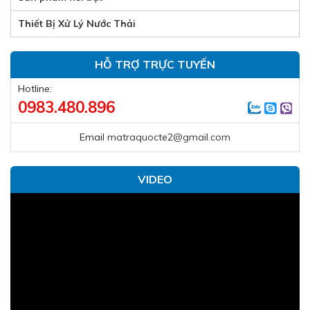
Thiết Bị Xử Lý Nước Thải
HỖ TRỢ TRỰC TUYẾN
Hotline:
0983.480.896
Email
matraquocte2@gmail.com
VIDEO
Trình
chơi
Video