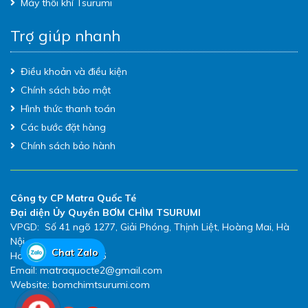
Máy thổi khí Tsurumi
Trợ giúp nhanh
Điều khoản và điều kiện
Chính sách bảo mật
Hình thức thanh toán
Các bước đặt hàng
Chính sách bảo hành
Công ty CP Matra Quốc Té
Đại diện Ủy Quyền BƠM CHÌM TSURUMI
VPGD: Số 41 ngõ 1277, Giải Phóng, Thịnh Liệt, Hoàng Mai, Hà
Nội
Chat Zalo
Hotline: 0983.480.896
Email: matraquocte2@gmail.com
Website: bomchimtsurumi.com