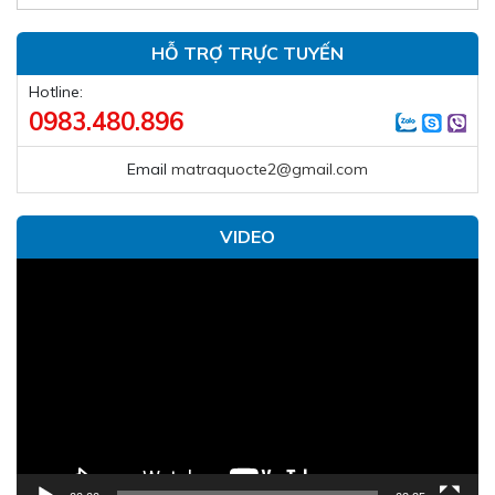
HỖ TRỢ TRỰC TUYẾN
Hotline:
0983.480.896
Email
matraquocte2@gmail.com
VIDEO
Trình
chơi
Video