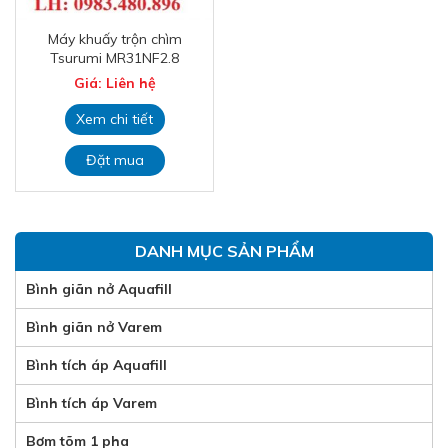
Máy khuấy trộn chìm
Tsurumi MR31NF2.8
Giá: Liên hệ
Xem chi tiết
Đặt mua
DANH MỤC SẢN PHẨM
Bình giãn nở Aquafill
Bình giãn nở Varem
Bình tích áp Aquafill
Bình tích áp Varem
Bơm tõm 1 pha