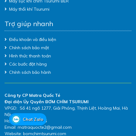
Máy sục khí chìm Tsurumi BER
Máy thổi khí Tsurumi
Trợ giúp nhanh
Điều khoản và điều kiện
Chính sách bảo mật
Hình thức thanh toán
Các bước đặt hàng
Chính sách bảo hành
Công ty CP Matra Quốc Té
Đại diện Ủy Quyền BƠM CHÌM TSURUMI
VPGD: Số 41 ngõ 1277, Giải Phóng, Thịnh Liệt, Hoàng Mai, Hà
Nội
Chat Zalo
Hotline: 0983.480.896
Email: matraquocte2@gmail.com
Website: bomchimtsurumi.com