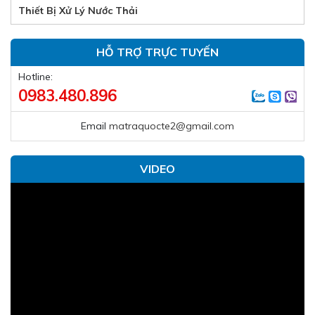
Thiết Bị Xử Lý Nước Thải
HỖ TRỢ TRỰC TUYẾN
Hotline:
0983.480.896
Email
matraquocte2@gmail.com
VIDEO
Trình
chơi
Video