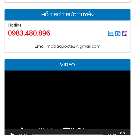
HỖ TRỢ TRỰC TUYẾN
Hotline:
0983.480.896
Email
matraquocte2@gmail.com
VIDEO
Trình
chơi
Video