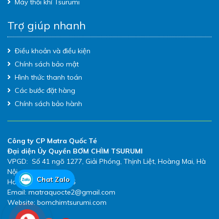
Máy thổi khí Tsurumi
Trợ giúp nhanh
Điều khoản và điều kiện
Chính sách bảo mật
Hình thức thanh toán
Các bước đặt hàng
Chính sách bảo hành
Công ty CP Matra Quốc Té
Đại diện Ủy Quyền BƠM CHÌM TSURUMI
VPGD: Số 41 ngõ 1277, Giải Phóng, Thịnh Liệt, Hoàng Mai, Hà
Nội
Chat Zalo
Hotline: 0983.480.896
Email: matraquocte2@gmail.com
Website: bomchimtsurumi.com