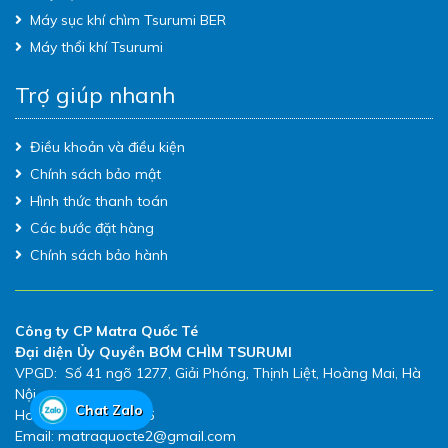
Máy sục khí chìm Tsurumi BER
Máy thổi khí Tsurumi
Trợ giúp nhanh
Điều khoản và điều kiện
Chính sách bảo mật
Hình thức thanh toán
Các bước đặt hàng
Chính sách bảo hành
Công ty CP Matra Quốc Té
Đại diện Ủy Quyền BƠM CHÌM TSURUMI
VPGD: Số 41 ngõ 1277, Giải Phóng, Thịnh Liệt, Hoàng Mai, Hà
Nội
Chat Zalo
Hotline: 0983.480.896
Email: matraquocte2@gmail.com