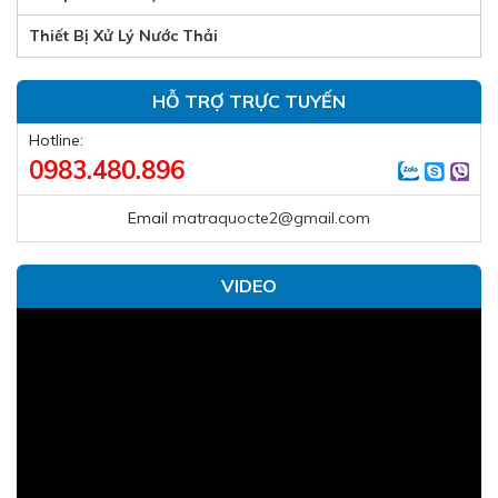
Thiết Bị Xử Lý Nước Thải
HỖ TRỢ TRỰC TUYẾN
Hotline:
0983.480.896
Email
matraquocte2@gmail.com
VIDEO
Trình
chơi
Video