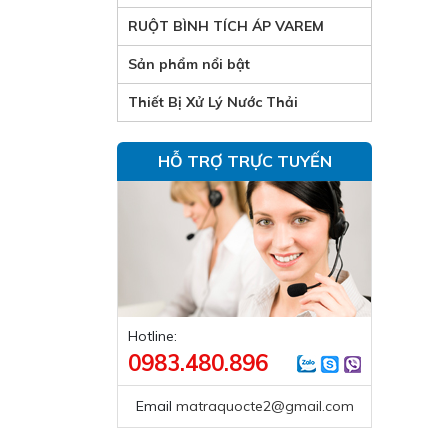
RUỘT BÌNH TÍCH ÁP VAREM
Sản phẩm nổi bật
Thiết Bị Xử Lý Nước Thải
HỖ TRỢ TRỰC TUYẾN
Hotline:
0983.480.896
Email
matraquocte2@gmail.com