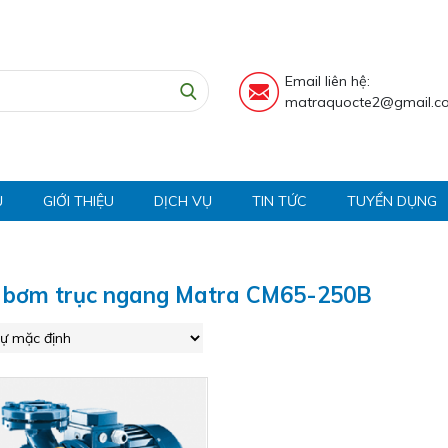
Email liên hệ:
matraquocte2@gmail.c
Ủ
GIỚI THIỆU
DỊCH VỤ
TIN TỨC
TUYỂN DỤNG
 bơm trục ngang Matra CM65-250B