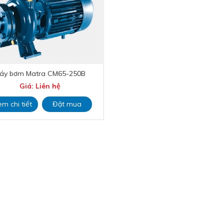
áy bơm Matra CM65-250B
Giá: Liên hệ
em chi tiết
Đặt mua