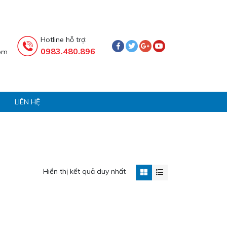
Hotline hỗ trợ:
0983.480.896
om
LIÊN HỆ
Hiển thị kết quả duy nhất