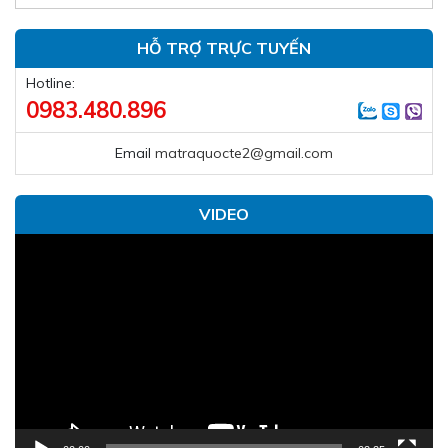
HỖ TRỢ TRỰC TUYẾN
Hotline:
0983.480.896
Email
matraquocte2@gmail.com
VIDEO
Trình
chơi
Video