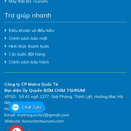
Máy thổi khí Tsurumi
Trợ giúp nhanh
Điều khoản và điều kiện
Chính sách bảo mật
Hình thức thanh toán
Các bước đặt hàng
Chính sách bảo hành
Công ty CP Matra Quốc Té
Đại diện Ủy Quyền BƠM CHÌM TSURUMI
VPGD: Số 41 ngõ 1277, Giải Phóng, Thịnh Liệt, Hoàng Mai, Hà
Nội
Chat Zalo
Hotline: 0983.480.896
Email: matraquocte2@gmail.com
Website: bomchimtsurumi.com