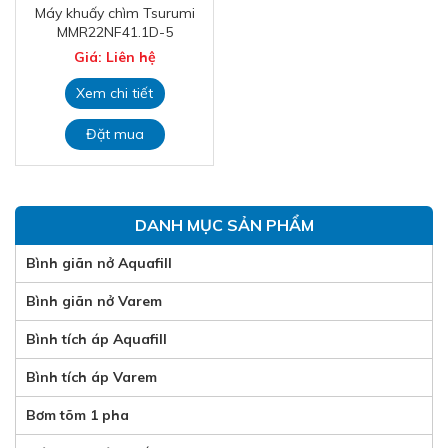
Máy khuấy chìm Tsurumi
MMR22NF41.1D-5
Giá: Liên hệ
Xem chi tiết
Đặt mua
DANH MỤC SẢN PHẨM
Bình giãn nở Aquafill
Bình giãn nở Varem
Bình tích áp Aquafill
Bình tích áp Varem
Bơm tõm 1 pha