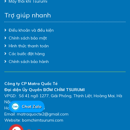
Máy thổi khí Tsurumi
Trợ giúp nhanh
Điều khoản và điều kiện
Chính sách bảo mật
Hình thức thanh toán
Các bước đặt hàng
Chính sách bảo hành
Công ty CP Matra Quốc Té
Đại diện Ủy Quyền BƠM CHÌM TSURUMI
VPGD: Số 41 ngõ 1277, Giải Phóng, Thịnh Liệt, Hoàng Mai, Hà
Nội
Chat Zalo
Hotline: 0983.480.896
Email: matraquocte2@gmail.com
Website: bomchimtsurumi.com