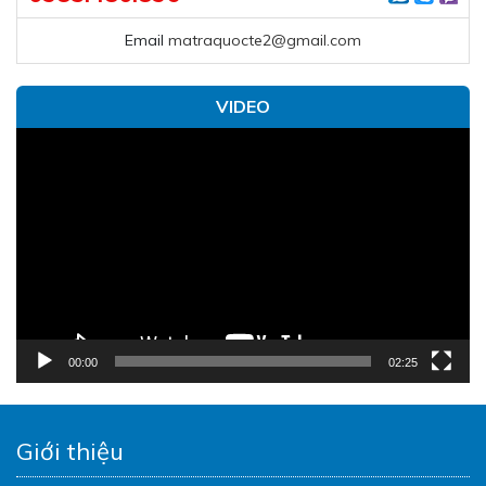
Email
matraquocte2@gmail.com
VIDEO
Trình
chơi
Video
00:00
02:25
Giới thiệu