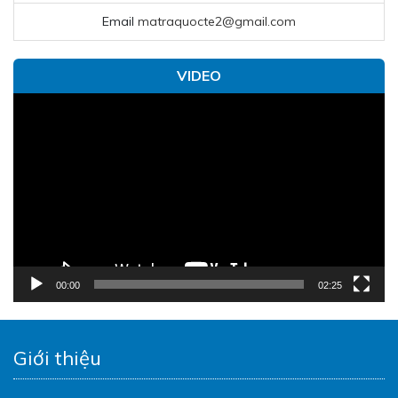
Email
matraquocte2@gmail.com
VIDEO
Trình
chơi
Video
00:00
02:25
Giới thiệu